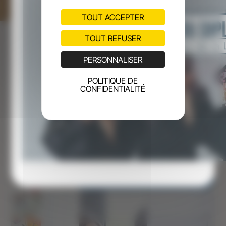
TOUT ACCEPTER
TOUT REFUSER
PERSONNALISER
Nos formations à la Une
POLITIQUE DE
CONFIDENTIALITÉ
L’IFSO propose des
formations diplômantes
pour
devenir aide-soignant, auxiliaire de puériculture ou
assistant de soins en gérontologie. Nous avons
également
un catalogue de 80 formations continues
, en
inter-individuel et intra-entreprise, pour accompagner
les professionnels du secteur de la santé et du médico-
social.
VOIR TOUTES LES FORMATIONS