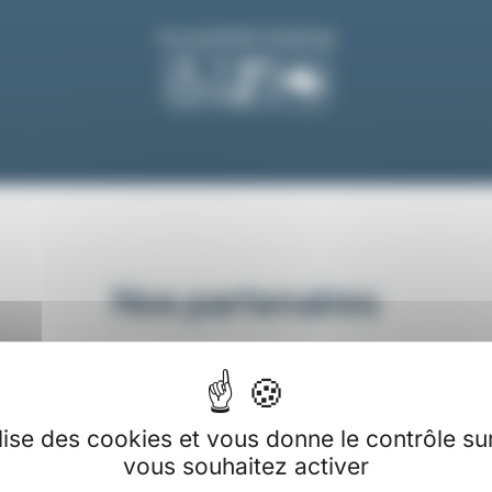
Accessibilité handicap
Nos partenaires
ilise des cookies et vous donne le contrôle s
vous souhaitez activer